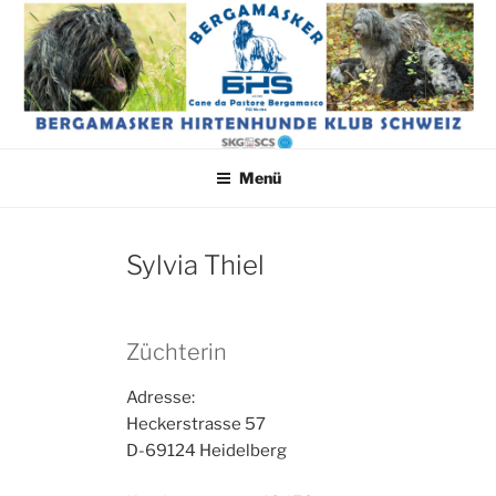
Zum
BERGAMASKER
Bergamasker Rasseklub
Inhalt
HIRTENHUNDE KLUB
springen
SCHWEIZ
Menü
Sylvia Thiel
Züchterin
Adresse:
Heckerstrasse 57
D-69124 Heidelberg